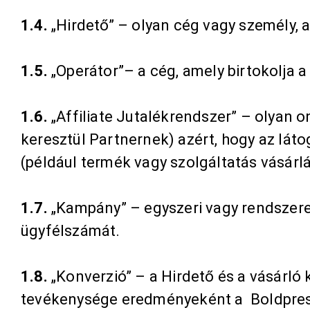
1.4.
„Hirdető” – olyan cég vagy személy, 
1.5.
„Operátor”
–
a cég, amely birtokolja a
1.6.
„Affiliate Jutalékrendszer” – olyan 
keresztül Partnernek) azért, hogy az lát
(például termék vagy szolgáltatás vásárlás
1.7.
„Kampány” – egyszeri vagy rendszeres 
ügyfélszámát.
1.8.
„Konverzió” – a Hirdető és a vásárló 
tevékenysége eredményeként a Boldprese