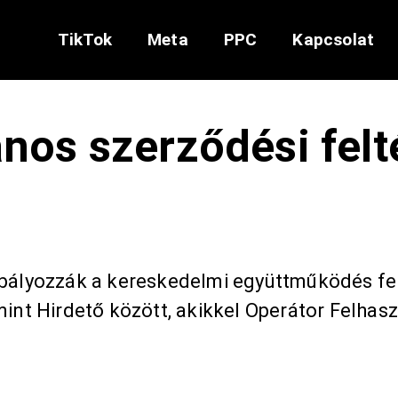
TikTok
Meta
PPC
Kapcsolat
ános szerződési felt
abályozzák a kereskedelmi együttműködés fel
int Hirdető között, akikkel Operátor Felhaszn