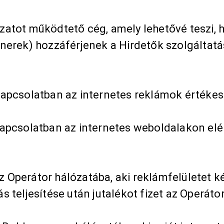
lózatot működtető cég, amely lehetővé teszi,
rtnerek) hozzáférjenek a Hirdetők szolgáltat
 kapcsolatban az internetes reklámok értékesí
 kapcsolatban az internetes weboldalakon el
 Operátor hálózatába, aki reklámfelületet kér
ás teljesítése után jutalékot fizet az Operáto