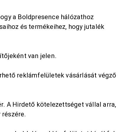
 hogy a Boldpresence hálózathoz
ásaihoz és termékeihez, hogy jutalék
tőjeként van jelen.
érhető reklámfelületek vásárlását végző
. A Hirdető kötelezettséget vállal arra,
r részére.