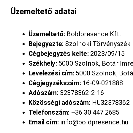
Üzemeltető adatai
Üzemeltető:
Boldpresence Kft.
Bejegyezte:
Szolnoki Törvényszék
Cégbejegyzés kelte:
2023/09/15
Székhely:
5000 Szolnok, Botár Imre 
Levelezési cím:
5000 Szolnok, Botár
Cégjegyzékszám:
16-09-021888
Adószám:
32378362-2-16
Közösségi adószám:
HU32378362
Telefonszám:
+36 30 447 2685
Email cím:
info@boldpresence.hu