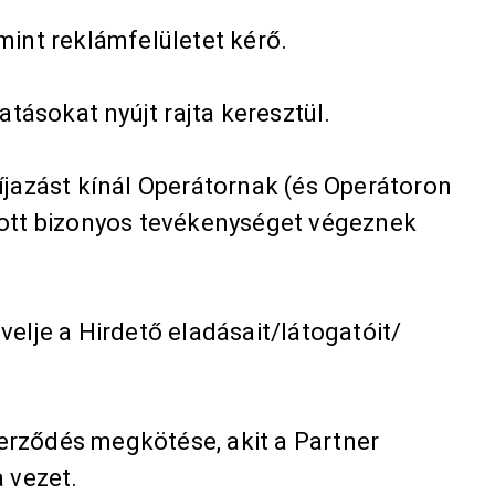
mint reklámfelületet kérő.
atásokat nyújt rajta keresztül.
íjazást kínál Operátornak (és Operátoron
k ott bizonyos tevékenységet végeznek
elje a Hirdető eladásait/látogatóit/
szerződés megkötése, akit a Partner
 vezet.