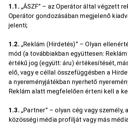
1.1.
„ÁSZF” – az Operátor által végzett r
Operátor gondozásában megjelenő kiadván
jelenti;
1.2.
„Reklám (Hirdetés)” – Olyan ellenérté
mód (a továbbiakban együttesen: Reklámfe
értékű jog (együtt: áru) értékesítését, m
elő, vagy e céllal összefüggésben a Hir
a nyereményjátékban nyerhető nyeremény
Reklám alatt megfelelően érteni kell a 
1.3.
„Partner” – olyan cég vagy személy, ak
közösségi média profilját vagy más média