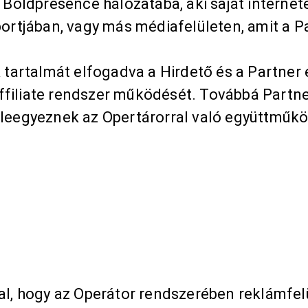
Boldpresence hálózatába, aki saját internete
ortjában, vagy más médiafelületen, amit a P
 tartalmát elfogadva a Hirdető és a Partner 
filiate rendszer működését. Továbbá Partner
eleegyeznek az Opertárorral való együttműkö
l, hogy az Operátor rendszerében reklámfelü