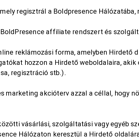
amely regisztrál a Boldpresence Hálózatába, 
 BoldPresence affiliate rendszert és szolgált
online reklámozási forma, amelyben Hirdető d
ogatókat hozzon a Hirdető weboldalaira, aki
a, regisztráció stb.).
marketing akcióterv azzal a céllal, hogy növ
közötti vásárlási, szolgáltatási vagy egyéb 
nce Hálózaton keresztül a Hirdető oldalára