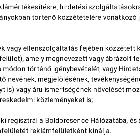
eklámértékesítésre, hirdetési szolgáltatások
yokban történő közzétételére vonatkozó jel
k vagy ellenszolgáltatás fejében közzétett kö
lület), amely megnevezett vagy ábrázolt ter
ás módon történő igénybevételét, vagy Hirdet
dető nevének, megjelölésének, tevékenységéne
t is) vagy áru ismertségének növelését mozd
kereskedelmi közleményeket is;
i regisztrál a Boldpresence Hálózatába, és a 
felületét reklámfelületként kínálja.