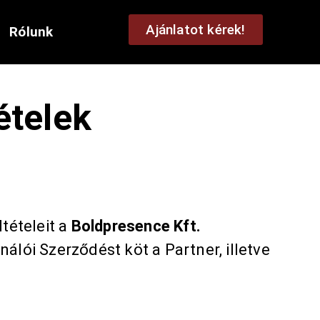
Ajánlatot kérek!
Rólunk
ételek
tételeit a
Boldpresence Kft.
álói Szerződést köt a Partner, illetve