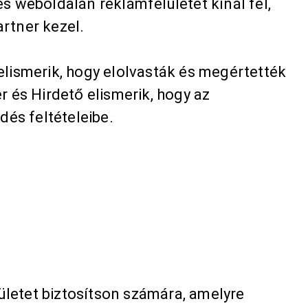
s weboldalán reklámfelületet kínál fel,
artner kezel.
elismerik, hogy elolvasták és megértették
 és Hirdető elismerik, hogy az
dés feltételeibe.
letet biztosítson számára, amelyre