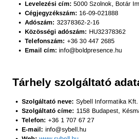
Levelezési cím:
5000 Szolnok, Botár Imr
Cégjegyzékszám:
16-09-021888
Adószám:
32378362-2-16
Közösségi adószám:
HU32378362
Telefonszám:
+36 30 447 2685
Email cím:
info@boldpresence.hu
Tárhely szolgáltató adat
Szolgáltató neve:
Sybell Informatika Kft.
Szolgáltató címe:
1158 Budapest, Késmár
Telefon:
+36 1 707 67 27
E-mail:
info@sybell.hu
Web:
www.sybell.hu